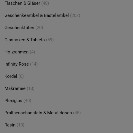
Flaschen & Gläser
(48)
Geschenkeartikel & Bastelartikel
(202)
Geschenktüten
(20)
Glasboxen & Tablets
(59)
Holzrahmen
(4)
Infinity Rose
(14)
Kordel
(6)
Makramee
(13)
Plexiglas
(40)
Pralinenschachteln & Metalldosen
(45)
Resin
(10)