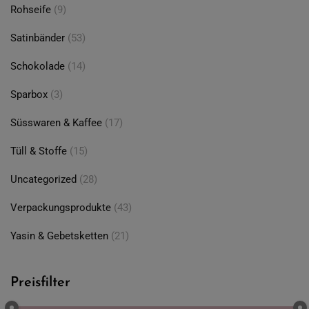
Rohseife
(9)
Satinbänder
(53)
Schokolade
(14)
Sparbox
(3)
Süsswaren & Kaffee
(17)
Tüll & Stoffe
(15)
Uncategorized
(28)
Verpackungsprodukte
(43)
Yasin & Gebetsketten
(21)
Preisfilter