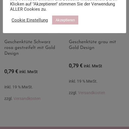
Klicken auf "Akzeptieren" stimmen Sie der Verwendung
ALLER Cookies zu.
Cookie Einstellung
Akzeptieren
Geschenktüte Schwarz
Geschenktüte grau mit
rosa gestreifelt mit Gold
Gold Design
Design
0,79
€
inkl. MwSt
0,79
€
inkl. MwSt
inkl. 19 % MwSt.
inkl. 19 % MwSt.
zzgl.
Versandkosten
zzgl.
Versandkosten