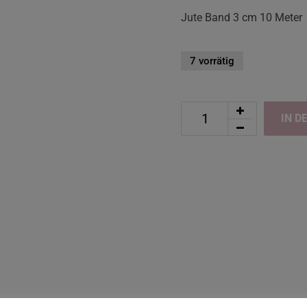
Jute Band 3 cm 10 Meter
7 vorrätig
IN D