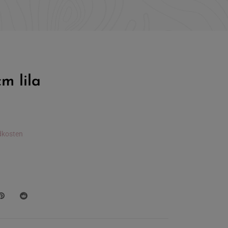
m lila
dkosten