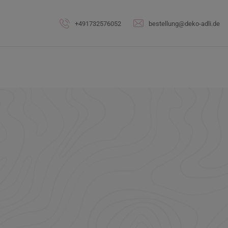
Skip
to
+491732576052
bestellung@deko-adli.de
content