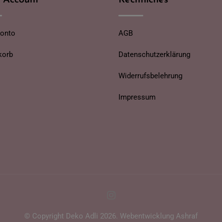
 Account
Rechtliches
Konto
AGB
korb
Datenschutzerklärung
Widerrufsbelehrung
Impressum
© Copyright Deko Adli 2026. Webentwicklung
Ashraf