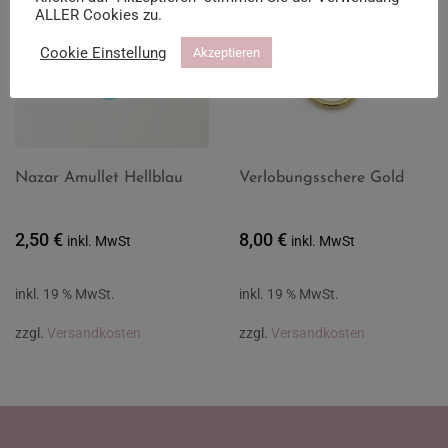
ALLER Cookies zu.
Cookie Einstellung
Akzeptieren
Nazar Amullet Hellblau
Verlobungsschere Gold
2,50
€
8,00
€
inkl. MwSt
inkl. MwSt
inkl. 19 % MwSt.
inkl. 19 % MwSt.
zzgl.
Versandkosten
zzgl.
Versandkosten