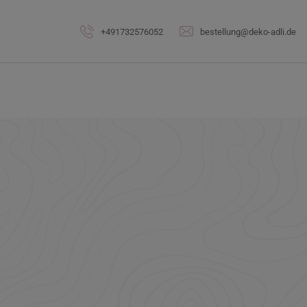
Skip
to
+491732576052
bestellung@deko-adli.de
content