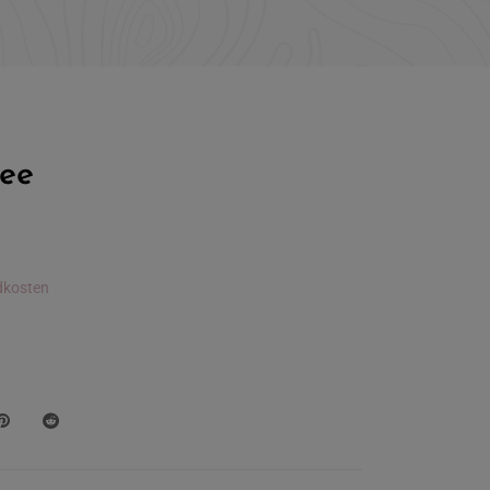
dee
dkosten