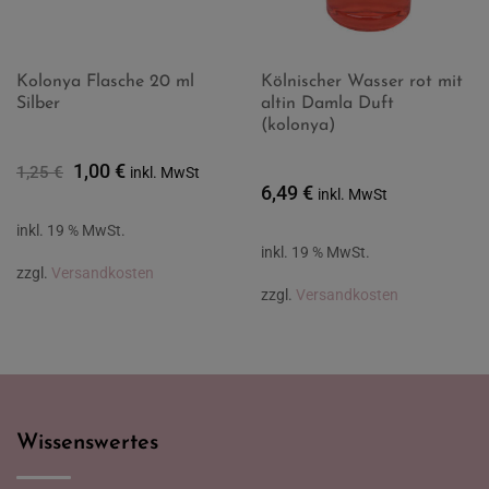
Kolonya Flasche 20 ml
Kölnischer Wasser rot mit
Silber
altin Damla Duft
(kolonya)
Ursprünglicher
Aktueller
1,00
€
1,25
€
inkl. MwSt
6,49
€
Preis
Preis
inkl. MwSt
war:
ist:
inkl. 19 % MwSt.
1,25 €
1,00 €.
inkl. 19 % MwSt.
zzgl.
Versandkosten
zzgl.
Versandkosten
Wissenswertes