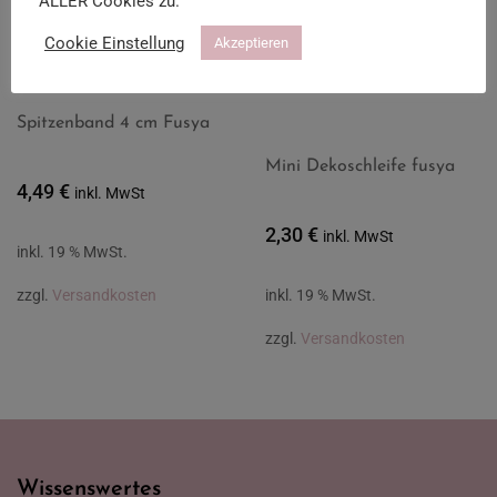
ALLER Cookies zu.
Cookie Einstellung
Akzeptieren
Spitzenband 4 cm Fusya
Mini Dekoschleife fusya
4,49
€
inkl. MwSt
2,30
€
inkl. MwSt
inkl. 19 % MwSt.
inkl. 19 % MwSt.
zzgl.
Versandkosten
zzgl.
Versandkosten
Wissenswertes