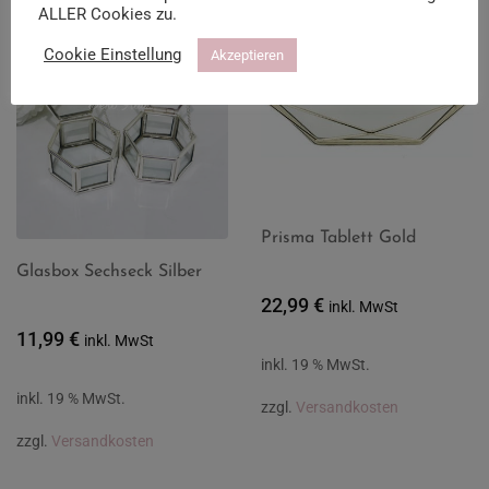
ALLER Cookies zu.
Cookie Einstellung
Akzeptieren
Prisma Tablett Gold
Glasbox Sechseck Silber
22,99
€
inkl. MwSt
11,99
€
inkl. MwSt
inkl. 19 % MwSt.
inkl. 19 % MwSt.
zzgl.
Versandkosten
zzgl.
Versandkosten