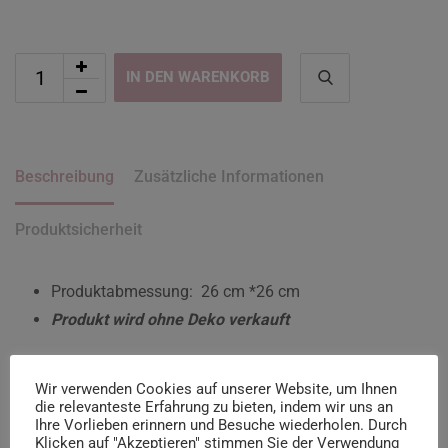
IN DEN WARENKORB
Beschreibung
Zusätzliche Informationen
Produktsicherheit
Produktabmessung: 26 cm *26 cm
Produkt wird ohne Deko verkauft
Ähnliche Produkte
Wir verwenden Cookies auf unserer Website, um Ihnen
die relevanteste Erfahrung zu bieten, indem wir uns an
Ihre Vorlieben erinnern und Besuche wiederholen. Durch
Klicken auf "Akzeptieren" stimmen Sie der Verwendung