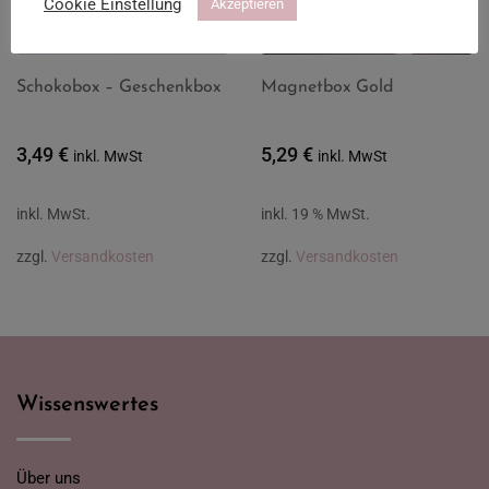
Cookie Einstellung
Akzeptieren
Schokobox – Geschenkbox
Magnetbox Gold
3,49
€
5,29
€
inkl. MwSt
inkl. MwSt
inkl. MwSt.
inkl. 19 % MwSt.
zzgl.
Versandkosten
zzgl.
Versandkosten
Wissenswertes
Über uns